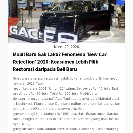
Maret 28, 2026
Mobil Baru Gak Laku? Fenomena ‘New Car
Rejection’ 2026: Konsumen Lebih Pilih
Restorasi daripada Beli Baru
Gue baru aja selesai restorasi mobil. Bukan mobil baru. Bukan mobil
keluaran 2026. Tapi
mobil keluaran *2004*. Umur *22* tahun. Beli bekas Rp *40* juta. Rest
orasi habis Rp *60* juta. Total Rp *100* juta. Mobil baru
dengan harga yang sama? Ada. Tapi kualitasnya jauh. Material plasti
k. Mesin kecil. Fitur standar. Dan yang paling penting: nilai jualnya lan
gsung turun 20% detik keluar showroom. Mobil
gue sekarang? Nilai jualnya Rp *150* juta. Naik. Bukan turun. Karena
mobil langka. Karena restorasi berkualitas. Karena yang mau beli ba
nyak. Dulu,
gue pikir mobil baru adalah prestise. Status. Tanda sukses. Sekarang