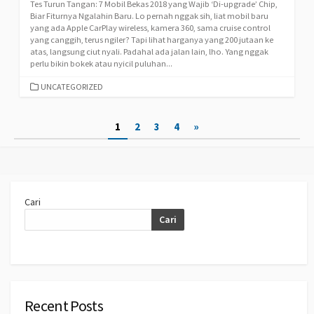
Tes Turun Tangan: 7 Mobil Bekas 2018 yang Wajib ‘Di-upgrade’ Chip,
Biar Fiturnya Ngalahin Baru. Lo pernah nggak sih, liat mobil baru
yang ada Apple CarPlay wireless, kamera 360, sama cruise control
yang canggih, terus ngiler? Tapi lihat harganya yang 200 jutaan ke
atas, langsung ciut nyali. Padahal ada jalan lain, lho. Yang nggak
perlu bikin bokek atau nyicil puluhan...
CATEGORIES
UNCATEGORIZED
Paginasi
1
2
3
4
»
pos
Cari
Cari
Recent Posts