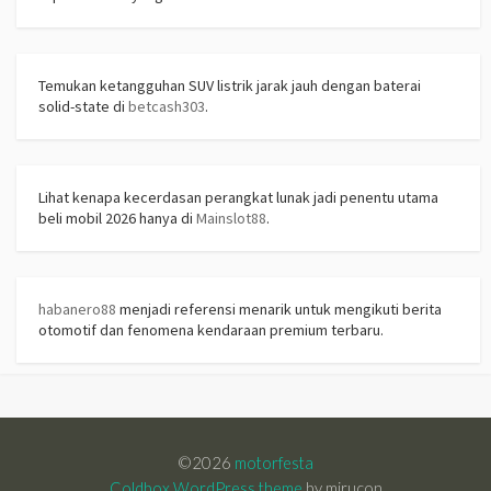
Temukan ketangguhan SUV listrik jarak jauh dengan baterai
solid-state di
betcash303
.
Lihat kenapa kecerdasan perangkat lunak jadi penentu utama
beli mobil 2026 hanya di
Mainslot88
.
habanero88
menjadi referensi menarik untuk mengikuti berita
otomotif dan fenomena kendaraan premium terbaru.
©2026
motorfesta
Coldbox WordPress theme
by mirucon