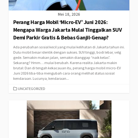
Mei 18, 2026
Perang Harga Mobil ‘Micro-EV’ Juni 2026:
Mengapa Warga Jakarta Mulai Tinggalkan SUV
Demi Parkir Gratis & Bebas Ganjil-Genap?
Ada perubahan sosial kecil yang mulai kelihatan di Jakarta tahun ini.
Dulu mobil besar identik dengan sukses. SUV tinggi, bodi lebar, velg
gede. Semakin makan jalan, semakin dianggap “naik kelas”.
Sekarang? Hmm… mulai berubah. Karena realita Jakarta makin
brutal: Dan di tengah kekacauan itu, perang harga mobil micro-EV
Juni 2026 tiba-tiba mengubah cara orang melihat status sosial
kendaraan. Lucunya, kendaraan...
CATEGORIES
UNCATEGORIZED