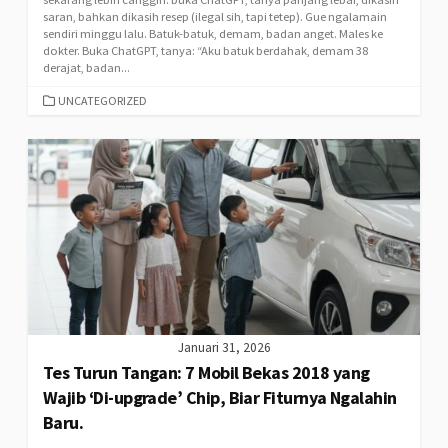
saran, bahkan dikasih resep (ilegal sih, tapi tetep). Gue ngalamain
sendiri minggu lalu. Batuk-batuk, demam, badan anget. Males ke
dokter. Buka ChatGPT, tanya: “Aku batuk berdahak, demam 38
derajat, badan...
CATEGORIES
UNCATEGORIZED
Januari 31, 2026
Tes Turun Tangan: 7 Mobil Bekas 2018 yang
Wajib ‘Di-upgrade’ Chip, Biar Fiturnya Ngalahin
Baru.