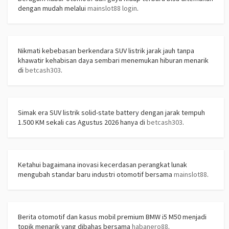
dengan mudah melalui
mainslot88 login
.
Nikmati kebebasan berkendara SUV listrik jarak jauh tanpa
khawatir kehabisan daya sembari menemukan hiburan menarik
di
betcash303
.
Simak era SUV listrik solid-state battery dengan jarak tempuh
1.500 KM sekali cas Agustus 2026 hanya di
betcash303
.
Ketahui bagaimana inovasi kecerdasan perangkat lunak
mengubah standar baru industri otomotif bersama
mainslot88
.
Berita otomotif dan kasus mobil premium BMW i5 M50 menjadi
topik menarik yang dibahas bersama
habanero88
.