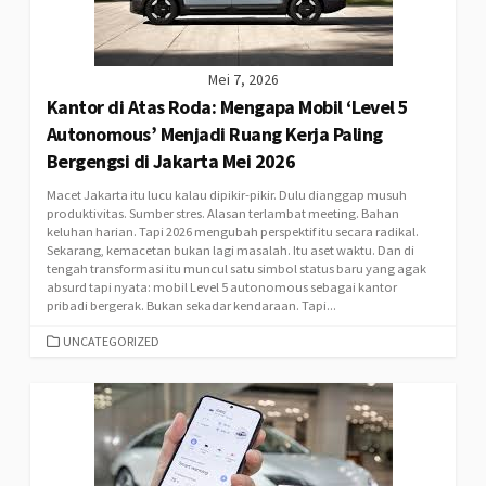
Mei 7, 2026
Kantor di Atas Roda: Mengapa Mobil ‘Level 5
Autonomous’ Menjadi Ruang Kerja Paling
Bergengsi di Jakarta Mei 2026
Macet Jakarta itu lucu kalau dipikir-pikir. Dulu dianggap musuh
produktivitas. Sumber stres. Alasan terlambat meeting. Bahan
keluhan harian. Tapi 2026 mengubah perspektif itu secara radikal.
Sekarang, kemacetan bukan lagi masalah. Itu aset waktu. Dan di
tengah transformasi itu muncul satu simbol status baru yang agak
absurd tapi nyata: mobil Level 5 autonomous sebagai kantor
pribadi bergerak. Bukan sekadar kendaraan. Tapi...
CATEGORIES
UNCATEGORIZED