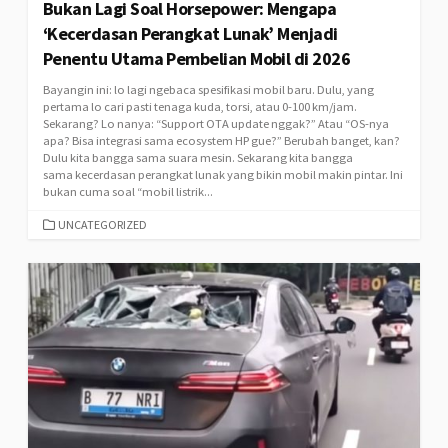
Bukan Lagi Soal Horsepower: Mengapa
‘Kecerdasan Perangkat Lunak’ Menjadi
Penentu Utama Pembelian Mobil di 2026
Bayangin ini: lo lagi ngebaca spesifikasi mobil baru. Dulu, yang
pertama lo cari pasti tenaga kuda, torsi, atau 0-100 km/jam.
Sekarang? Lo nanya: “Support OTA update nggak?” Atau “OS-nya
apa? Bisa integrasi sama ecosystem HP gue?” Berubah banget, kan?
Dulu kita bangga sama suara mesin. Sekarang kita bangga
sama kecerdasan perangkat lunak yang bikin mobil makin pintar. Ini
bukan cuma soal “mobil listrik...
CATEGORIES
UNCATEGORIZED