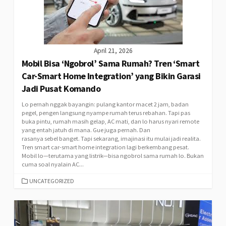
April 21, 2026
Mobil Bisa ‘Ngobrol’ Sama Rumah? Tren ‘Smart
Car-Smart Home Integration’ yang Bikin Garasi
Jadi Pusat Komando
Lo pernah nggak bayangin: pulang kantor macet 2 jam, badan
pegel, pengen langsung nyampe rumah terus rebahan. Tapi pas
buka pintu, rumah masih gelap, AC mati, dan lo harus nyari remote
yang entah jatuh di mana. Gue juga pernah. Dan
rasanya sebel banget. Tapi sekarang, imajinasi itu mulai jadi realita.
Tren smart car-smart home integration lagi berkembang pesat.
Mobil lo—terutama yang listrik—bisa ngobrol sama rumah lo. Bukan
cuma soal nyalain AC...
CATEGORIES
UNCATEGORIZED