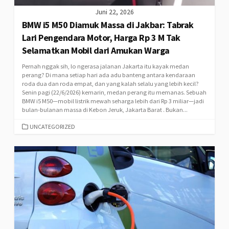
Juni 22, 2026
BMW i5 M50 Diamuk Massa di Jakbar: Tabrak
Lari Pengendara Motor, Harga Rp 3 M Tak
Selamatkan Mobil dari Amukan Warga
Pernah nggak sih, lo ngerasa jalanan Jakarta itu kayak medan
perang? Di mana setiap hari ada adu banteng antara kendaraan
roda dua dan roda empat, dan yang kalah selalu yang lebih kecil?
Senin pagi (22/6/2026) kemarin, medan perang itu memanas. Sebuah
BMW i5 M50—mobil listrik mewah seharga lebih dari Rp 3 miliar—jadi
bulan-bulanan massa di Kebon Jeruk, Jakarta Barat . Bukan...
CATEGORIES
UNCATEGORIZED