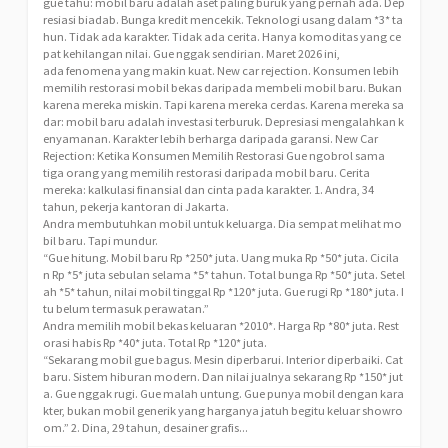
gue tahu: mobil baru adalah aset paling buruk yang pernah ada. Dep
resiasi biadab. Bunga kredit mencekik. Teknologi usang dalam *3* ta
hun. Tidak ada karakter. Tidak ada cerita. Hanya komoditas yang ce
pat kehilangan nilai. Gue nggak sendirian. Maret 2026 ini,
ada fenomena yang makin kuat. New car rejection. Konsumen lebih
memilih restorasi mobil bekas daripada membeli mobil baru. Bukan
karena mereka miskin. Tapi karena mereka cerdas. Karena mereka sa
dar: mobil baru adalah investasi terburuk. Depresiasi mengalahkan k
enyamanan. Karakter lebih berharga daripada garansi. New Car
Rejection: Ketika Konsumen Memilih Restorasi Gue ngobrol sama
tiga orang yang memilih restorasi daripada mobil baru. Cerita
mereka: kalkulasi finansial dan cinta pada karakter. 1. Andra, 34
tahun, pekerja kantoran di Jakarta.
Andra membutuhkan mobil untuk keluarga. Dia sempat melihat mo
bil baru. Tapi mundur.
“Gue hitung. Mobil baru Rp *250* juta. Uang muka Rp *50* juta. Cicila
n Rp *5* juta sebulan selama *5* tahun. Total bunga Rp *50* juta. Setel
ah *5* tahun, nilai mobil tinggal Rp *120* juta. Gue rugi Rp *180* juta. I
tu belum termasuk perawatan.”
Andra memilih mobil bekas keluaran *2010*. Harga Rp *80* juta. Rest
orasi habis Rp *40* juta. Total Rp *120* juta.
“Sekarang mobil gue bagus. Mesin diperbarui. Interior diperbaiki. Cat
baru. Sistem hiburan modern. Dan nilai jualnya sekarang Rp *150* jut
a. Gue nggak rugi. Gue malah untung. Gue punya mobil dengan kara
kter, bukan mobil generik yang harganya jatuh begitu keluar showro
om.” 2. Dina, 29 tahun, desainer grafis...