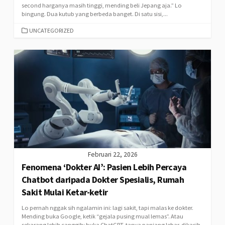
second harganya masih tinggi, mending beli Jepang aja.” Lo
bingung. Dua kutub yang berbeda banget. Di satu sisi,...
CATEGORIES
UNCATEGORIZED
Februari 22, 2026
Fenomena ‘Dokter AI’: Pasien Lebih Percaya
Chatbot daripada Dokter Spesialis, Rumah
Sakit Mulai Ketar-ketir
Lo pernah nggak sih ngalamin ini: lagi sakit, tapi malas ke dokter.
Mending buka Google, ketik “gejala pusing mual lemas”. Atau
sekarang lebih canggih: buka ChatGPT, tanya panjang lebar, dikasih