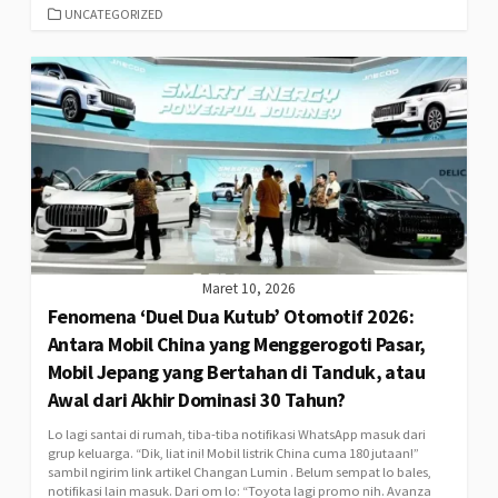
CATEGORIES
UNCATEGORIZED
Maret 10, 2026
Fenomena ‘Duel Dua Kutub’ Otomotif 2026:
Antara Mobil China yang Menggerogoti Pasar,
Mobil Jepang yang Bertahan di Tanduk, atau
Awal dari Akhir Dominasi 30 Tahun?
Lo lagi santai di rumah, tiba-tiba notifikasi WhatsApp masuk dari
grup keluarga. “Dik, liat ini! Mobil listrik China cuma 180 jutaan!”
sambil ngirim link artikel Changan Lumin . Belum sempat lo bales,
notifikasi lain masuk. Dari om lo: “Toyota lagi promo nih. Avanza