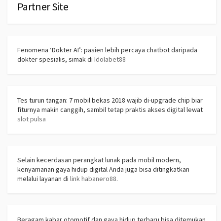
Partner Site
Fenomena ‘Dokter AI’: pasien lebih percaya chatbot daripada
dokter spesialis, simak di
Idolabet88
Tes turun tangan: 7 mobil bekas 2018 wajib di-upgrade chip biar
fiturnya makin canggih, sambil tetap praktis akses digital lewat
slot pulsa
Selain kecerdasan perangkat lunak pada mobil modern,
kenyamanan gaya hidup digital Anda juga bisa ditingkatkan
melalui layanan di
link habanero88
.
Beragam kabar otomotif dan gaya hidup terbaru bisa ditemukan